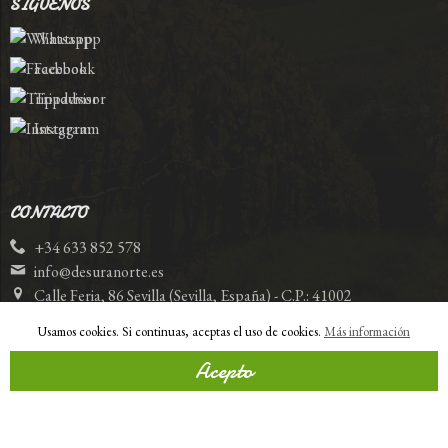
SÍGUENOS
Whatsapp
Facebook
Tripadvisor
Instagram
CONTACTO
+34 633 852 578
info@desuranorte.es
Calle Feria, 86 Sevilla (Sevilla, España) - C.P.: 41002
Usamos cookies. Si continuas, aceptas el uso de cookies.
Más información
Acepto
Comercio desarrollado con
Linkasoft LeKommerce