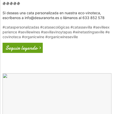
🍇🍇🍇🍇🍇
Si deseas una cata personalizada en nuestra eco-vinoteca,
escríbenos a info@desuranorte.es o llámanos al 633 852 578
#cataspersonalizadas
#catasecológicas
#catassevilla
#sevilleex
perience
#sevillewines
#sevillavinoytapas
#winetastingseville
#e
covinoteca
#organicwine
#organicwineseville
Seguir leyendo