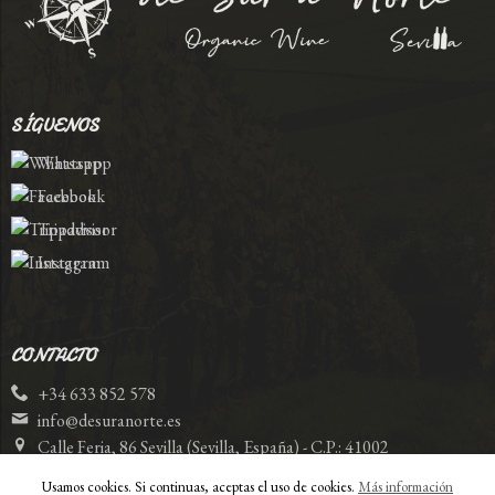
SÍGUENOS
Whatsapp
Facebook
Tripadvisor
Instagram
CONTACTO
+34 633 852 578
info@desuranorte.es
Calle Feria, 86 Sevilla (Sevilla, España) - C.P.: 41002
Usamos cookies. Si continuas, aceptas el uso de cookies.
Más información