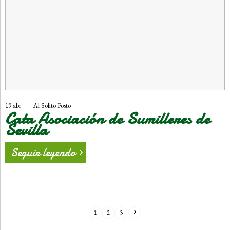
19 abr
Al Solito Posto
Cata Asociación de Sumilleres de
Sevilla
Seguir leyendo
1
2
3